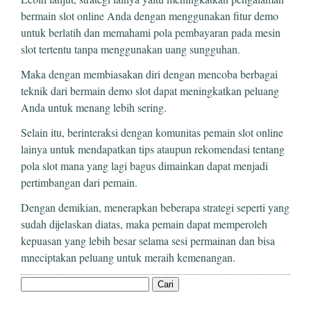
bermain slot online Anda dengan menggunakan fitur demo
untuk berlatih dan memahami pola pembayaran pada mesin
slot tertentu tanpa menggunakan uang sungguhan.
Maka dengan membiasakan diri dengan mencoba berbagai
teknik dari bermain demo slot dapat meningkatkan peluang
Anda untuk menang lebih sering.
Selain itu, berinteraksi dengan komunitas pemain slot online
lainya untuk mendapatkan tips ataupun rekomendasi tentang
pola slot mana yang lagi bagus dimainkan dapat menjadi
pertimbangan dari pemain.
Dengan demikian, menerapkan beberapa strategi seperti yang
sudah dijelaskan diatas, maka pemain dapat memperoleh
kepuasan yang lebih besar selama sesi permainan dan bisa
mneciptakan peluang untuk meraih kemenangan.
Cari
untuk: