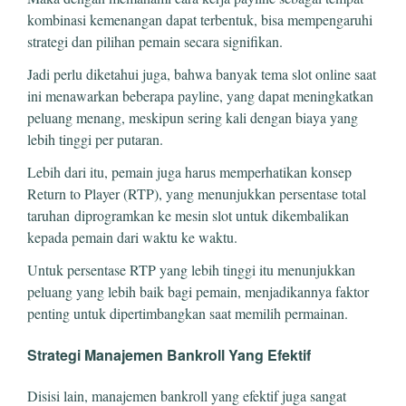
kombinasi kemenangan dapat terbentuk, bisa mempengaruhi
strategi dan pilihan pemain secara signifikan.
Jadi perlu diketahui juga, bahwa banyak tema slot online saat
ini menawarkan beberapa payline, yang dapat meningkatkan
peluang menang, meskipun sering kali dengan biaya yang
lebih tinggi per putaran.
Lebih dari itu, pemain juga harus memperhatikan konsep
Return to Player (RTP), yang menunjukkan persentase total
taruhan diprogramkan ke mesin slot untuk dikembalikan
kepada pemain dari waktu ke waktu.
Untuk persentase RTP yang lebih tinggi itu menunjukkan
peluang yang lebih baik bagi pemain, menjadikannya faktor
penting untuk dipertimbangkan saat memilih permainan.
Strategi Manajemen Bankroll Yang Efektif
Disisi lain, manajemen bankroll yang efektif juga sangat