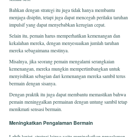
Bahkan dengan strategi itu juga tidak hanya membantu
menjaga disiplin, tetapi juga dapat mencegah perilaku taruhan
impulsif yang dapat menyebabkan kerugian cepat.
Selain itu, pemain harus memperhatikan kemenangan dan
kekalahan mereka, dengan menyesuaikan jumlah taruhan
mereka sebagaimana mestinya.
Misalnya, jika seorang pemain mengalami serangkaian
kemenangan, mereka mungkin mempertimbangkan untuk
menyisihkan sebagian dari kemenangan mereka sambil terus
bermain dengan sisanya.
Dengan praktik itu juga dapat membantu memastikan bahwa
pemain meninggalkan permainan dengan untung sambil tetap
menikmati sensasi bermain.
Meningkatkan Pengalaman Bermain
Lebih lanjut, strategi lainya yaitu meningkatkan pengalaman