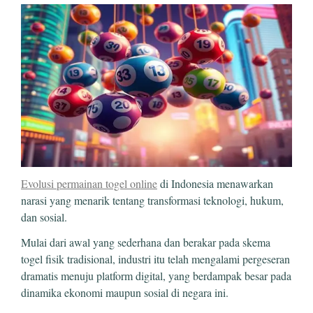
Evolusi permainan togel online
di Indonesia menawarkan
narasi yang menarik tentang transformasi teknologi, hukum,
dan sosial.
Mulai dari awal yang sederhana dan berakar pada skema
togel fisik tradisional, industri itu telah mengalami pergeseran
dramatis menuju platform digital, yang berdampak besar pada
dinamika ekonomi maupun sosial di negara ini.