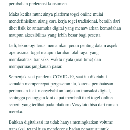
perubahan preferensi konsumen.
Maka ketika munculnya platform togel online mulai
mendefinisikan ulang cara kerja togel tradisional, beralih dari
tiket fisik ke antarmuka digital yang menawarkan kemudahan
maupun aksesibilitas yang lebih besar bagi peserta.
Jadi, teknologi terus memainkan peran penting dalam aspek
operasional togel maupun taruhan olahraga, yang
memfasilitasi transaksi waktu nyata (real-time) dan
memperluas jangkauan pasar.
Semenjak saat pandemi COVID-19, saat itu diketahui
semakin mempercepat pergeseran itu, karena pembatasan
pertemuan fisik menyebabkan lonjakan transaksi digital,
sehingga pelanggan kini dapat membeli tiket togel online
seperti yang terlihat pada platform Voxytoto bisa dari rumah
mereka.
Bahkan digitalisasi itu tidak hanya meningkatkan volume
transaksi, tetapi juga mendorong badan pengatur untuk