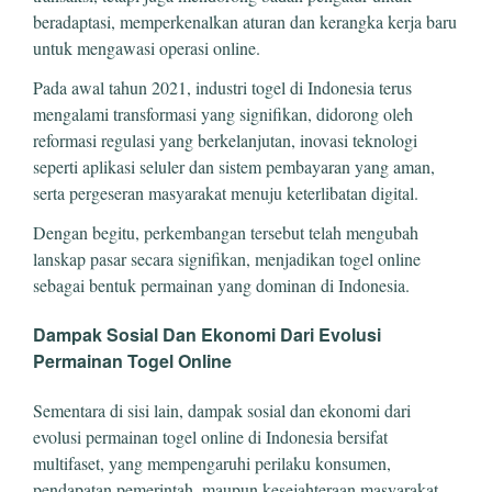
beradaptasi, memperkenalkan aturan dan kerangka kerja baru
untuk mengawasi operasi online.
Pada awal tahun 2021, industri togel di Indonesia terus
mengalami transformasi yang signifikan, didorong oleh
reformasi regulasi yang berkelanjutan, inovasi teknologi
seperti aplikasi seluler dan sistem pembayaran yang aman,
serta pergeseran masyarakat menuju keterlibatan digital.
Dengan begitu, perkembangan tersebut telah mengubah
lanskap pasar secara signifikan, menjadikan togel online
sebagai bentuk permainan yang dominan di Indonesia.
Dampak Sosial Dan Ekonomi Dari Evolusi
Permainan Togel Online
Sementara di sisi lain, dampak sosial dan ekonomi dari
evolusi permainan togel online di Indonesia bersifat
multifaset, yang mempengaruhi perilaku konsumen,
pendapatan pemerintah, maupun kesejahteraan masyarakat.