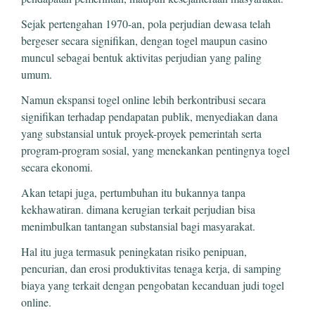
Sejak pertengahan 1970-an, pola perjudian dewasa telah
bergeser secara signifikan, dengan togel maupun casino
muncul sebagai bentuk aktivitas perjudian yang paling
umum.
Namun ekspansi togel online lebih berkontribusi secara
signifikan terhadap pendapatan publik, menyediakan dana
yang substansial untuk proyek-proyek pemerintah serta
program-program sosial, yang menekankan pentingnya togel
secara ekonomi.
Akan tetapi juga, pertumbuhan itu bukannya tanpa
kekhawatiran. dimana kerugian terkait perjudian bisa
menimbulkan tantangan substansial bagi masyarakat.
Hal itu juga termasuk peningkatan risiko penipuan,
pencurian, dan erosi produktivitas tenaga kerja, di samping
biaya yang terkait dengan pengobatan kecanduan judi togel
online.