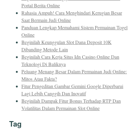
Portal Berita Online
Rahasia Ampuh! Cara Menghindari Kerugian Besar
Saat Bermain Judi Online
Panduan Lengkap Memahami Sistem Permainan Togel
Online
Beginilah Keunggulan Slot Dana Deposit 10K
Dibanding Metode Lain
Beginilah Cara Kerja Situs Idn Casino Online Dan
Teknologi Di Baliknya
Peluang Menang Besar Dalam Permainan Judi Online:
Mitos Atau Fakta?
Fitur Pengeditan Gambar Gemini Google Diperbarui
Lagi Lebih Canggih Dan Inovatif
Beginilah Dampak Fitur Bonus Terhadap RTP Dan
Volatilitas Dalam Permainan Slot Online
Tag